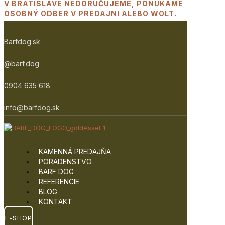
V BRATISLAVE NEDORUČUJEME, PONÚKAME
OSOBNÝ ODBER V PREDAJNI ALEBO WOLT.
Barfdog.sk
@barf.dog
0904 635 618
info@barfdog.sk
KAMENNÁ PREDAJŇA
PORADENSTVO
BARF DOG
REFERENCIE
BLOG
KONTAKT
E-SHOP