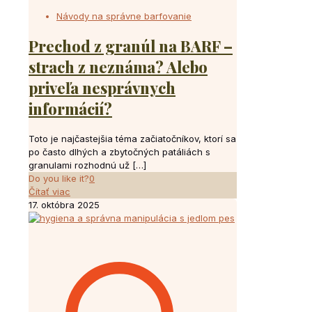
Návody na správne barfovanie
Prechod z granúl na BARF –
strach z neznáma? Alebo
priveľa nesprávnych
informácií?
Toto je najčastejšia téma začiatočníkov, ktorí sa
po často dlhých a zbytočných patáliách s
granulami rozhodnú už
[…]
Do you like it?
0
Čítať viac
17. októbra 2025