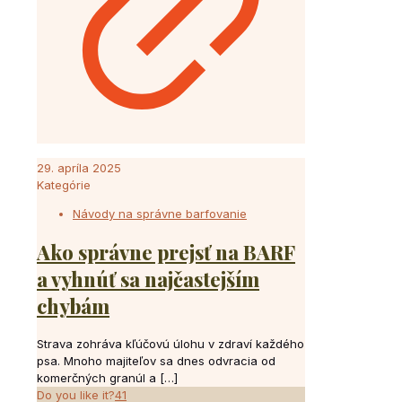
29. apríla 2025
Kategórie
Návody na správne barfovanie
Ako správne prejsť na BARF
a vyhnúť sa najčastejším
chybám
Strava zohráva kľúčovú úlohu v zdraví každého
psa. Mnoho majiteľov sa dnes odvracia od
komerčných granúl a
[…]
Do you like it?
41