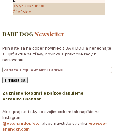
[…]
Do you like it?
90
Čítať viac
BARF DOG
Newsletter
Prihláste sa na odber noviniek z BARFDOG a nenechajte
si ujsť aktuálne zľavy, novinky a praktické rady k
barfovaniu.
Za krásne fotografie psíkov ďakujeme
Veronike Shandor
Ak si prajete fotky so svojim psíkom tak napíšte na
Instagram:
@ve.shandor.foto
, alebo navštívte stránku:
www.ve-
shandor.com