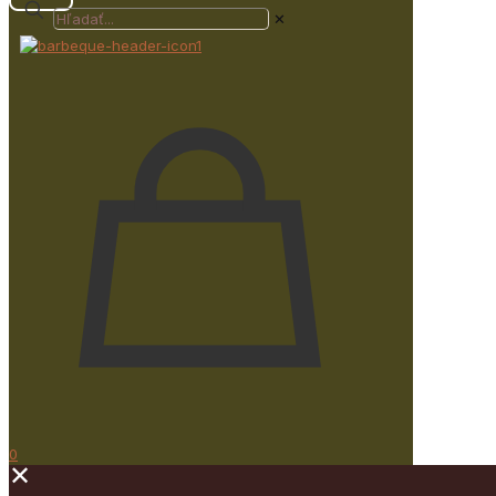
✕
0
✕