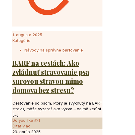
1. augusta 2025
Kategórie
Návody na správne barfovanie
BARF na cestách: Ako
zvládnuť stravovanie psa
surovou stravou mimo
domova bez stresu?
Cestovanie so psom, ktorý je zvyknutý na BARF
stravu, môže vyzerať ako výzva – najmä keď si
[…]
Do you like it?
1
Čítať viac
29. apríla 2025