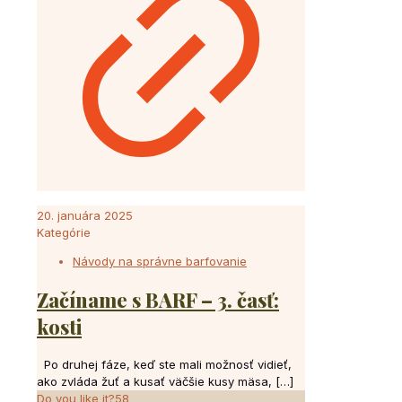
20. januára 2025
Kategórie
Návody na správne barfovanie
Začíname s BARF – 3. časť:
kosti
Po druhej fáze, keď ste mali možnosť vidieť,
ako zvláda žuť a kusať väčšie kusy mäsa,
[…]
Do you like it?
58