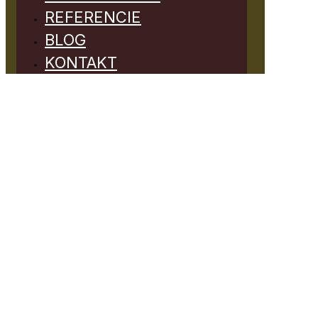
REFERENCIE
BLOG
KONTAKT
Návody na
správne
barfovanie