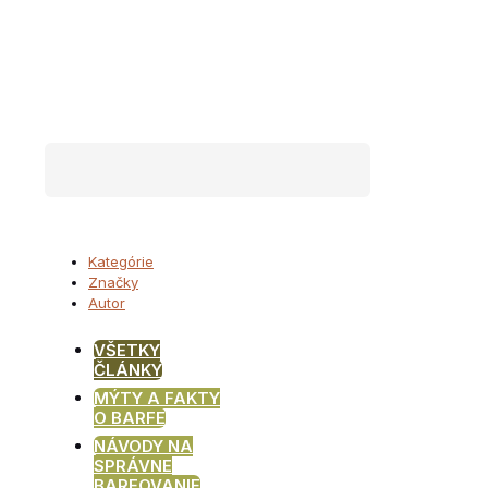
Kategórie
Značky
Autor
VŠETKY
ČLÁNKY
MÝTY A FAKTY
O BARFE
NÁVODY NA
SPRÁVNE
BARFOVANIE