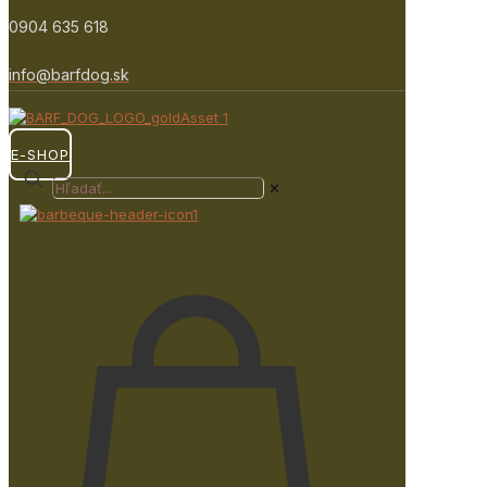
0904 635 618
info@barfdog.sk
E-SHOP
✕