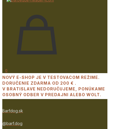
0
NOVÝ E-SHOP JE V TESTOVACOM REŽIME.
DORUČENIE ZDARMA OD 200 € .
V BRATISLAVE NEDORUČUJEME, PONÚKAME
OSOBNÝ ODBER V PREDAJNI ALEBO WOLT.
Barfdog.sk
@barf.dog