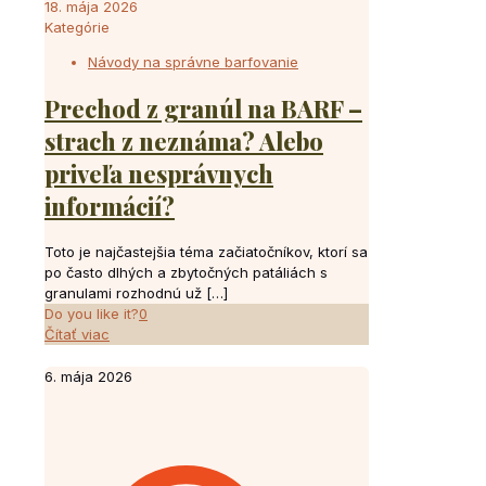
18. mája 2026
Kategórie
Návody na správne barfovanie
Prechod z granúl na BARF –
strach z neznáma? Alebo
priveľa nesprávnych
informácií?
Toto je najčastejšia téma začiatočníkov, ktorí sa
po často dlhých a zbytočných patáliách s
granulami rozhodnú už
[…]
Do you like it?
0
Čítať viac
6. mája 2026