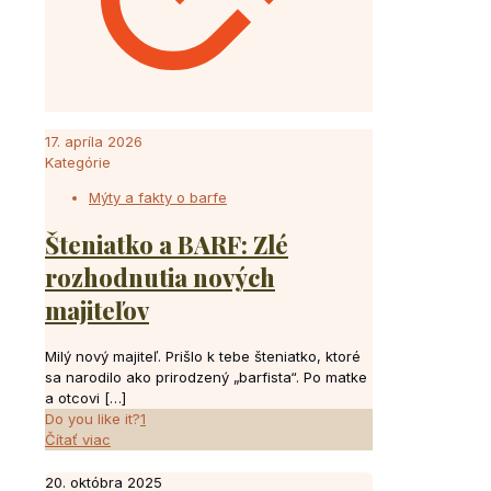
17. apríla 2026
Kategórie
Mýty a fakty o barfe
Šteniatko a BARF: Zlé
rozhodnutia nových
majiteľov
Milý nový majiteľ. Prišlo k tebe šteniatko, ktoré
sa narodilo ako prirodzený „barfista“. Po matke
a otcovi
[…]
Do you like it?
1
Čítať viac
20. októbra 2025