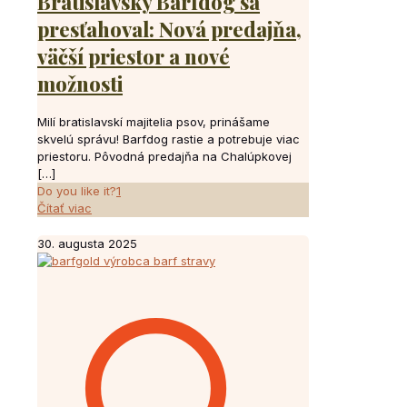
Bratislavský Barfdog sa
presťahoval: Nová predajňa,
väčší priestor a nové
možnosti
Milí bratislavskí majitelia psov, prinášame
skvelú správu! Barfdog rastie a potrebuje viac
priestoru. Pôvodná predajňa na Chalúpkovej
[…]
Do you like it?
1
Čítať viac
30. augusta 2025