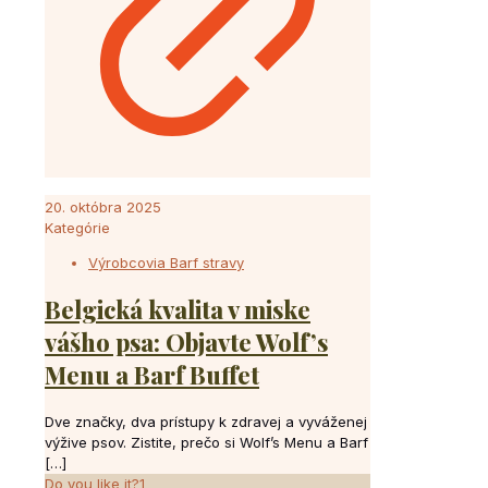
20. októbra 2025
Kategórie
Výrobcovia Barf stravy
Belgická kvalita v miske
vášho psa: Objavte Wolf’s
Menu a Barf Buffet
Dve značky, dva prístupy k zdravej a vyváženej
výžive psov. Zistite, prečo si Wolf’s Menu a Barf
[…]
Do you like it?
1