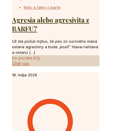
Mýty a fakty o barfe
Agresia alebo agresivita z
BARFU?
Už ste počuli mýtus, že pes zo surového mäsa
ostane agresívny a bude „kosiť“ hlava-nehlava
a ostanú
[…]
Do you like it?
0
Čítať viac
18. mája 2026