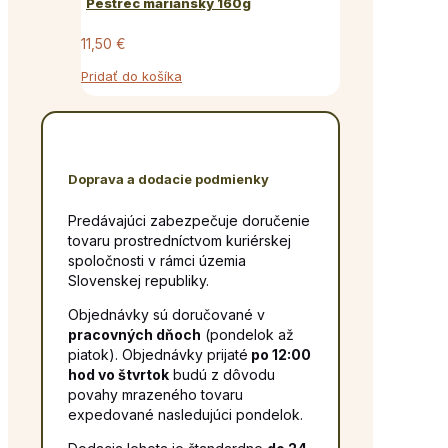
Pestrec mariánsky 160g
11,50
€
Pridať do košíka
Doprava a dodacie podmienky
Predávajúci zabezpečuje doručenie
tovaru prostredníctvom kuriérskej
spoločnosti v rámci územia
Slovenskej republiky.
Objednávky sú doručované v
pracovných dňoch
(pondelok až
piatok). Objednávky prijaté
po 12:00
hod vo štvrtok
budú z dôvodu
povahy mrazeného tovaru
expedované nasledujúci pondelok.