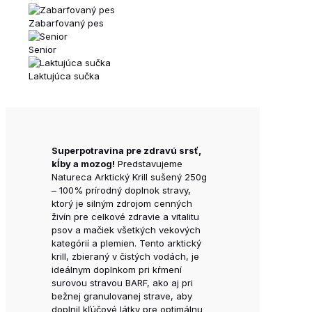
Zabarfovaný pes
Senior
Laktujúca sučka
Superpotravina pre zdravú srsť,
kĺby a mozog!
Predstavujeme
Natureca Arktický Krill sušený 250g
– 100% prírodný doplnok stravy,
ktorý je silným zdrojom cenných
živín pre celkové zdravie a vitalitu
psov a mačiek všetkých vekových
kategórií a plemien. Tento arktický
krill, zbieraný v čistých vodách, je
ideálnym doplnkom pri kŕmení
surovou stravou BARF, ako aj pri
bežnej granulovanej strave, aby
doplnil kľúčové látky pre optimálnu