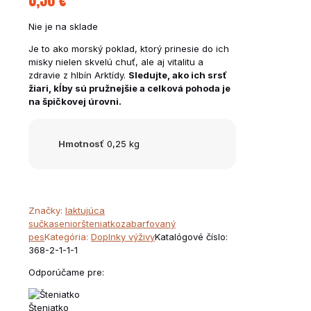
8,50
€
Nie je na sklade
Je to ako morský poklad, ktorý prinesie do ich
misky nielen skvelú chuť, ale aj vitalitu a
zdravie z hlbín Arktídy.
Sledujte, ako ich srsť
žiari, kĺby sú pružnejšie a celková pohoda je
na špičkovej úrovni.
Hmotnosť
0,25 kg
Značky:
laktujúca
sučka
senior
šteniatko
zabarfovaný
pes
Kategória:
Doplnky výživy
Katalógové číslo:
368-2-1-1-1
Odporúčame pre:
Šteniatko