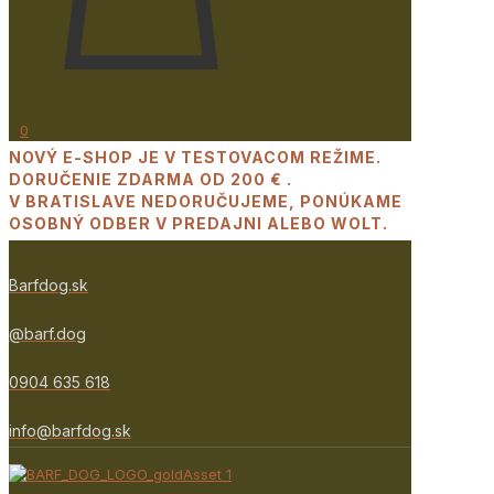
0
NOVÝ E-SHOP JE V TESTOVACOM REŽIME.
DORUČENIE ZDARMA OD 200 € .
V BRATISLAVE NEDORUČUJEME, PONÚKAME
OSOBNÝ ODBER V PREDAJNI ALEBO WOLT.
Barfdog.sk
@barf.dog
0904 635 618
info@barfdog.sk