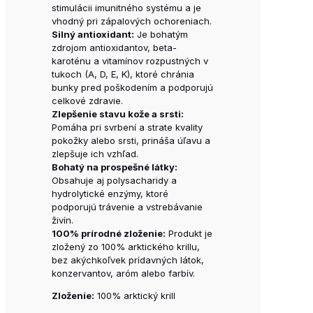
stimulácii imunitného systému a je
vhodný pri zápalových ochoreniach.
Silný antioxidant:
Je bohatým
zdrojom antioxidantov, beta-
karoténu a vitamínov rozpustných v
tukoch (A, D, E, K), ktoré chránia
bunky pred poškodením a podporujú
celkové zdravie.
Zlepšenie stavu kože a srsti:
Pomáha pri svrbení a strate kvality
pokožky alebo srsti, prináša úľavu a
zlepšuje ich vzhľad.
Bohatý na prospešné látky:
Obsahuje aj polysacharidy a
hydrolytické enzýmy, ktoré
podporujú trávenie a vstrebávanie
živín.
100% prírodné zloženie:
Produkt je
zložený zo 100% arktického krillu,
bez akýchkoľvek prídavných látok,
konzervantov, aróm alebo farbív.
Zloženie:
100% arktický krill