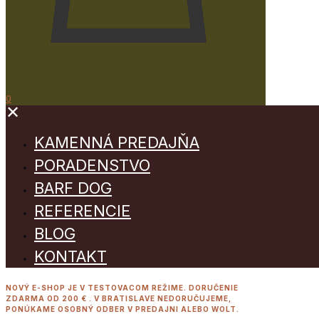
0
✕
KAMENNÁ PREDAJŇA
PORADENSTVO
BARF DOG
REFERENCIE
BLOG
KONTAKT
NOVÝ E-SHOP JE V TESTOVACOM REŽIME. DORUČENIE
ZDARMA OD 200 € . V BRATISLAVE NEDORUČUJEME,
PONÚKAME OSOBNÝ ODBER V PREDAJNI ALEBO WOLT.