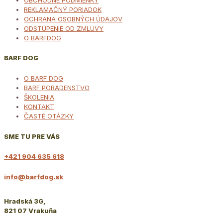
REKLAMAČNÝ PORIADOK
OCHRANA OSOBNÝCH ÚDAJOV
ODSTÚPENIE OD ZMLUVY
O BARFDOG
BARF DOG
O BARF DOG
BARF PORADENSTVO
ŠKOLENIA
KONTAKT
ČASTÉ OTÁZKY
SME TU PRE VÁS
+421 904 635 618
info@barfdog.sk
Hradská 3G,
821 07 Vrakuňa