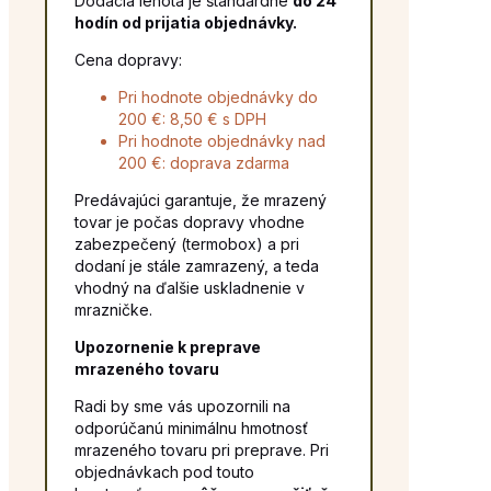
Dodacia lehota je štandardne
do 24
hodín od prijatia objednávky.
Cena dopravy:
Pri hodnote objednávky do
200 €: 8,50 € s DPH
Pri hodnote objednávky nad
200 €: doprava zdarma
Predávajúci garantuje, že mrazený
tovar je počas dopravy vhodne
zabezpečený (termobox) a pri
dodaní je stále zamrazený, a teda
vhodný na ďalšie uskladnenie v
mrazničke.
Upozornenie k preprave
mrazeného tovaru
Radi by sme vás upozornili na
odporúčanú minimálnu hmotnosť
mrazeného tovaru pri preprave. Pri
objednávkach pod touto