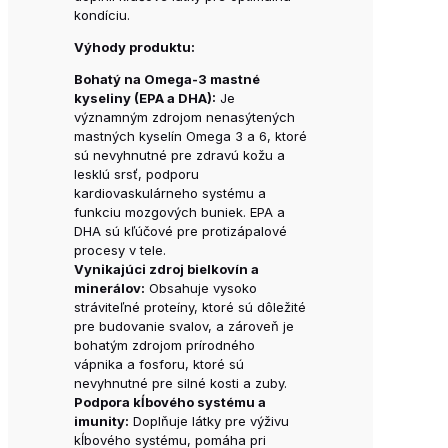
kondíciu.
Výhody produktu:
Bohatý na Omega-3 mastné
kyseliny (EPA a DHA):
Je
významným zdrojom nenasýtených
mastných kyselín Omega 3 a 6, ktoré
sú nevyhnutné pre zdravú kožu a
lesklú srsť, podporu
kardiovaskulárneho systému a
funkciu mozgových buniek. EPA a
DHA sú kľúčové pre protizápalové
procesy v tele.
Vynikajúci zdroj bielkovín a
minerálov:
Obsahuje vysoko
stráviteľné proteíny, ktoré sú dôležité
pre budovanie svalov, a zároveň je
bohatým zdrojom prírodného
vápnika a fosforu, ktoré sú
nevyhnutné pre silné kosti a zuby.
Podpora kĺbového systému a
imunity:
Doplňuje látky pre výživu
kĺbového systému, pomáha pri