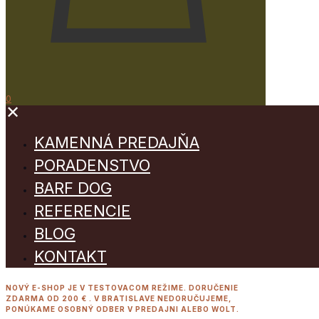
0
✕
KAMENNÁ PREDAJŇA
PORADENSTVO
BARF DOG
REFERENCIE
BLOG
KONTAKT
NOVÝ E-SHOP JE V TESTOVACOM REŽIME. DORUČENIE
ZDARMA OD 200 € . V BRATISLAVE NEDORUČUJEME,
PONÚKAME OSOBNÝ ODBER V PREDAJNI ALEBO WOLT.