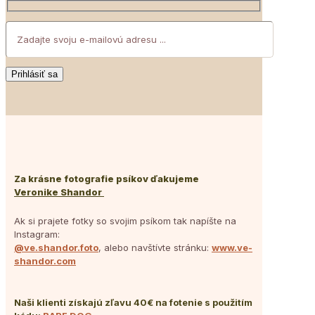
Za krásne fotografie psíkov ďakujeme
Veronike Shandor
Ak si prajete fotky so svojim psíkom tak napíšte na
Instagram:
@ve.shandor.foto
, alebo navštívte stránku:
www.ve-
shandor.com
Naši klienti získajú zľavu 40€ na fotenie s použitím