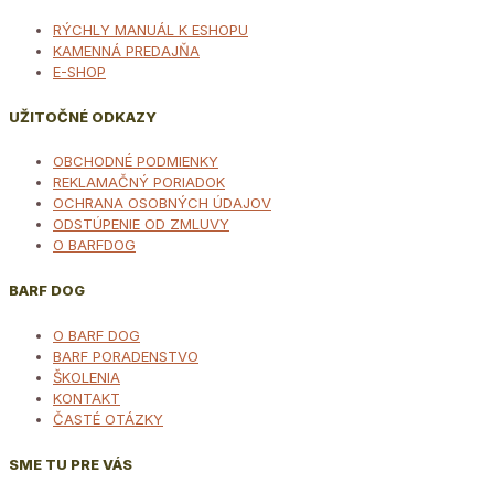
RÝCHLY MANUÁL K ESHOPU
KAMENNÁ PREDAJŇA
E-SHOP
UŽITOČNÉ ODKAZY
OBCHODNÉ PODMIENKY
REKLAMAČNÝ PORIADOK
OCHRANA OSOBNÝCH ÚDAJOV
ODSTÚPENIE OD ZMLUVY
O BARFDOG
BARF DOG
O BARF DOG
BARF PORADENSTVO
ŠKOLENIA
KONTAKT
ČASTÉ OTÁZKY
SME TU PRE VÁS