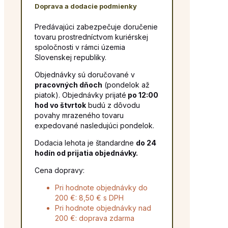
Doprava a dodacie podmienky
Predávajúci zabezpečuje doručenie
tovaru prostredníctvom kuriérskej
spoločnosti v rámci územia
Slovenskej republiky.
Objednávky sú doručované v
pracovných dňoch
(pondelok až
piatok). Objednávky prijaté
po 12:00
hod vo štvrtok
budú z dôvodu
povahy mrazeného tovaru
expedované nasledujúci pondelok.
Dodacia lehota je štandardne
do 24
hodín od prijatia objednávky.
Cena dopravy:
Pri hodnote objednávky do
200 €: 8,50 € s DPH
Pri hodnote objednávky nad
200 €: doprava zdarma