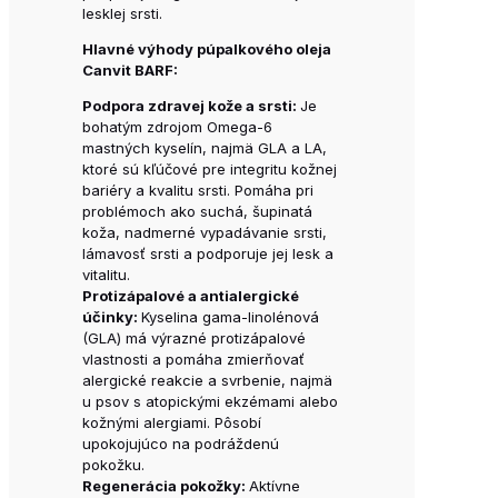
lesklej srsti.
Hlavné výhody púpalkového oleja
Canvit BARF:
Podpora zdravej kože a srsti:
Je
bohatým zdrojom Omega-6
mastných kyselín, najmä GLA a LA,
ktoré sú kľúčové pre integritu kožnej
bariéry a kvalitu srsti. Pomáha pri
problémoch ako suchá, šupinatá
koža, nadmerné vypadávanie srsti,
lámavosť srsti a podporuje jej lesk a
vitalitu.
Protizápalové a antialergické
účinky:
Kyselina gama-linolénová
(GLA) má výrazné protizápalové
vlastnosti a pomáha zmierňovať
alergické reakcie a svrbenie, najmä
u psov s atopickými ekzémami alebo
kožnými alergiami. Pôsobí
upokojujúco na podráždenú
pokožku.
Regenerácia pokožky:
Aktívne