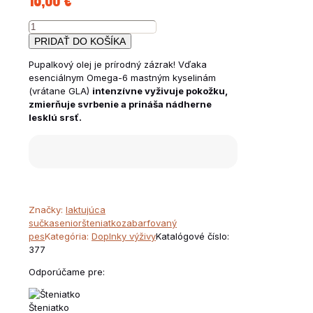
18,00
€
množstvo
Púpalkový
PRIDAŤ DO KOŠÍKA
olej
Pupalkový olej je prírodný zázrak! Vďaka
100ml
esenciálnym Omega-6 mastným kyselinám
(vrátane GLA)
intenzívne vyživuje pokožku,
zmierňuje svrbenie a prináša nádherne
lesklú srsť.
Značky:
laktujúca
sučka
senior
šteniatko
zabarfovaný
pes
Kategória:
Doplnky výživy
Katalógové číslo:
377
Odporúčame pre:
Šteniatko