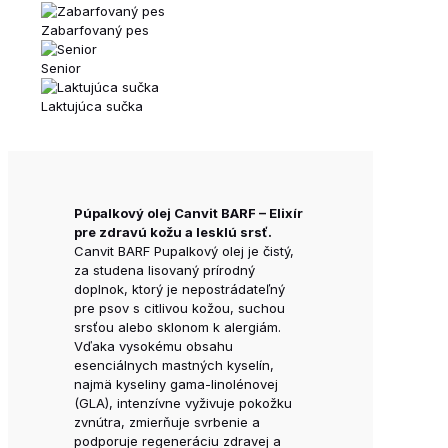
Zabarfovaný pes
Senior
Laktujúca sučka
Púpalkový olej Canvit BARF – Elixír
pre zdravú kožu a lesklú srsť.
Canvit BARF Pupalkový olej je čistý,
za studena lisovaný prírodný
doplnok, ktorý je nepostrádateľný
pre psov s citlivou kožou, suchou
srsťou alebo sklonom k alergiám.
Vďaka vysokému obsahu
esenciálnych mastných kyselín,
najmä kyseliny gama-linolénovej
(GLA), intenzívne vyživuje pokožku
zvnútra, zmierňuje svrbenie a
podporuje regeneráciu zdravej a