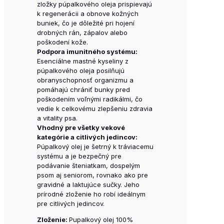
zložky púpalkového oleja prispievajú
k regenerácii a obnove kožných
buniek, čo je dôležité pri hojení
drobných rán, zápalov alebo
poškodení kože.
Podpora imunitného systému:
Esenciálne mastné kyseliny z
púpalkového oleja posilňujú
obranyschopnosť organizmu a
pomáhajú chrániť bunky pred
poškodením voľnými radikálmi, čo
vedie k celkovému zlepšeniu zdravia
a vitality psa.
Vhodný pre všetky vekové
kategórie a citlivých jedincov:
Púpalkový olej je šetrný k tráviacemu
systému a je bezpečný pre
podávanie šteniatkam, dospelým
psom aj seniorom, rovnako ako pre
gravidné a laktujúce sučky. Jeho
prírodné zloženie ho robí ideálnym
pre citlivých jedincov.
Zloženie:
Pupalkový olej 100%