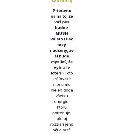
sob 800 g
Pripravte
sa na to, že
váš pes
bude z
MUSH
Vaisto Lilac
taký
nadšený, že
si bude
myslieť, že
vyhral v
lotérii!
Toto
kráľovské
menu mu
nielen dodá
všetku
energiu,
ktorú
potrebuje,
ale aj
rozžiari jeho
oči a srsť.