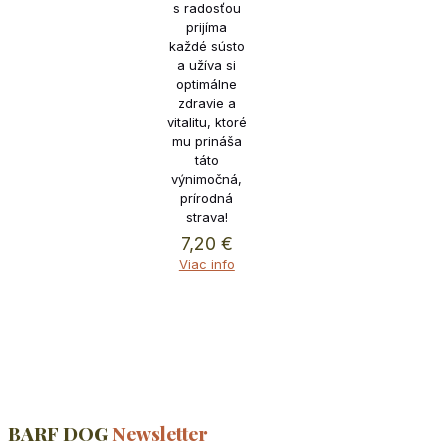
s radosťou
prijíma
každé sústo
a užíva si
optimálne
zdravie a
vitalitu, ktoré
mu prináša
táto
výnimočná,
prírodná
strava!
7,20
€
Viac info
BARF DOG
Newsletter