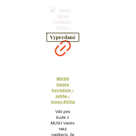
Vypredané
MUSH
Vaisto
hovädzie –
jahňa –
losos 800g
Váš pes
bude z
MUSH Vaisto
taký
nadšený, že