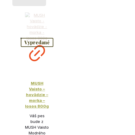
Vypredané
MUSH
Vaisto –
hovädzie –
morka –
losos 800g
Váš pes
bude z
MUSH Vaisto
Modrého