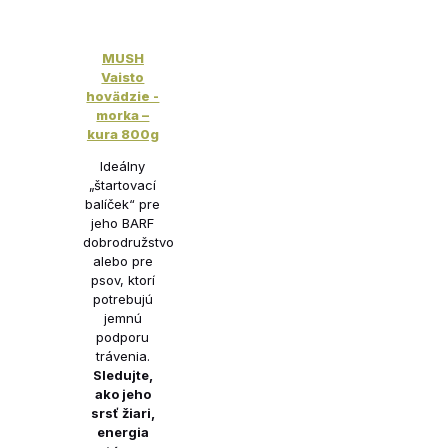
MUSH
Vaisto
hovädzie -
morka –
kura 800g
Ideálny
„štartovací
balíček“ pre
jeho BARF
dobrodružstvo
alebo pre
psov, ktorí
potrebujú
jemnú
podporu
trávenia.
Sledujte,
ako jeho
srsť žiari,
energia