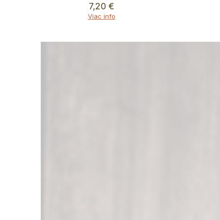
7,20
€
Viac info