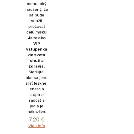
menu taký
nadšený, že
sa bude
snažiť
prežúvať
celú misku!
Je to ako
VIP
vstupenka
do sveta
chuti a
zdravia.
Sledujte,
ako sa jeho
srsť leskne,
energia
stúpa a
radosť z
jedla je
nákazlivá.
7,20
€
Viac info