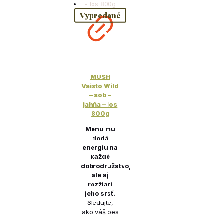
Vypredané
MUSH
Vaisto Wild
– sob –
jahňa – los
800g
Menu mu
dodá
energiu na
každé
dobrodružstvo,
ale aj
rozžiari
jeho srsť.
Sledujte,
ako váš pes