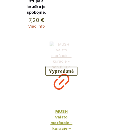
stúpa a
bruško je
spokojné.
7,20
€
Viac info
Vypredané
MUSH
Vaisto
morčacie –
kuracie –