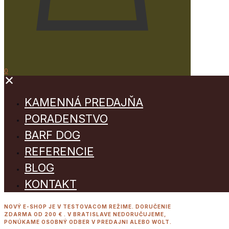
0
✕
KAMENNÁ PREDAJŇA
PORADENSTVO
BARF DOG
REFERENCIE
BLOG
KONTAKT
NOVÝ E-SHOP JE V TESTOVACOM REŽIME. DORUČENIE
ZDARMA OD 200 € . V BRATISLAVE NEDORUČUJEME,
PONÚKAME OSOBNÝ ODBER V PREDAJNI ALEBO WOLT.