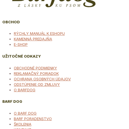
OBCHOD
RÝCHLY MANUÁL K ESHOPU
KAMENNÁ PREDAJŇA
E-SHOP
UŽITOČNÉ ODKAZY
OBCHODNÉ PODMIENKY
REKLAMAČNÝ PORIADOK
OCHRANA OSOBNÝCH ÚDAJOV
ODSTÚPENIE OD ZMLUVY
O BARFDOG
BARF DOG
O BARF DOG
BARF PORADENSTVO
ŠKOLENIA