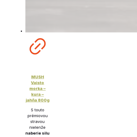
MUSH
Vaisto
morka –
kura –
jahňa 800g
S touto
prémiovou
stravou
nielenže
naberie silu