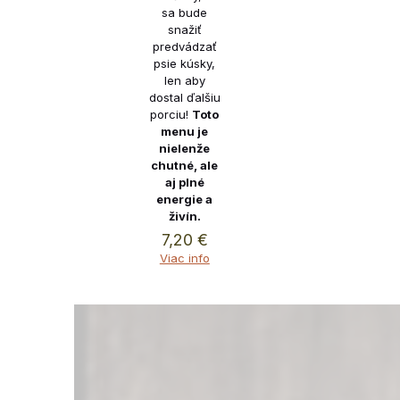
sa bude
snažiť
predvádzať
psie kúsky,
len aby
dostal ďalšiu
porciu!
Toto
menu je
nielenže
chutné, ale
aj plné
energie a
živín.
7,20
€
Viac info