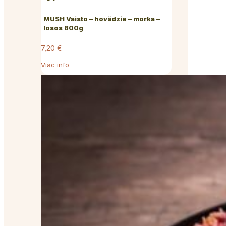
MUSH Vaisto – hovädzie – morka –
losos 800g
7,20
€
Viac info