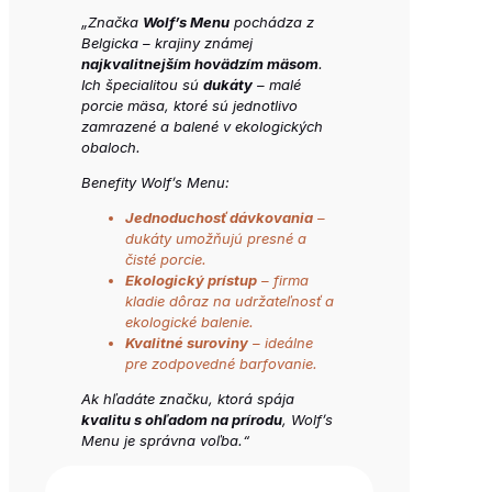
„Značka
Wolf’s Menu
pochádza z
Belgicka – krajiny známej
najkvalitnejším hovädzím mäsom
.
Ich špecialitou sú
dukáty
– malé
porcie mäsa, ktoré sú jednotlivo
zamrazené a balené v ekologických
obaloch.
Benefity Wolf’s Menu:
Jednoduchosť dávkovania
–
dukáty umožňujú presné a
čisté porcie.
Ekologický prístup
– firma
kladie dôraz na udržateľnosť a
ekologické balenie.
Kvalitné suroviny
– ideálne
pre zodpovedné barfovanie.
Ak hľadáte značku, ktorá spája
kvalitu s ohľadom na prírodu
, Wolf’s
Menu je správna voľba.“