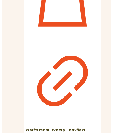
Wolf’s menu Whelp – hovädzí