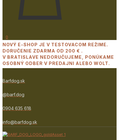
0
NOVÝ E-SHOP JE V TESTOVACOM REŽIME.
DORUČENIE ZDARMA OD 200 € .
V BRATISLAVE NEDORUČUJEME, PONÚKAME
OSOBNÝ ODBER V PREDAJNI ALEBO WOLT.
Barfdog.sk
@barf.dog
0904 635 618
info@barfdog.sk