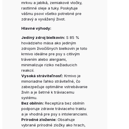
mrkvu a jablká, zemiakové vločky,
rastlinné oleje a tuky. Poskytuje
vášmu psovi všetko potrebné pre
zdravý a vyvážený život.
Hlavné výhody:
Jediný zdroj bielkovín:
S 85 %
hovädzieho mäsa ako jediným
zdrojom živočíšnych bielkovín je toto
krmivo ideálne pre psy s citlivým
trávením alebo alergiami,
minimalizuje riziko nežiaducich
reakcií.
Vysoká stráviteľnosť:
Krmivo je
mimoriadne ľahko stráviteľné, čo
zabezpečuje optimálne vstrebávanie
živín a je šetrné k tráviacemu
systému.
Bez obilnín:
Receptúra bez obilnín
podporuje zdravie tráviaceho traktu
a je vhodná pre psy s intoleranciami.
Prírodné zloženie:
Obsahuje
vybrané prírodné zložky ako hrach,