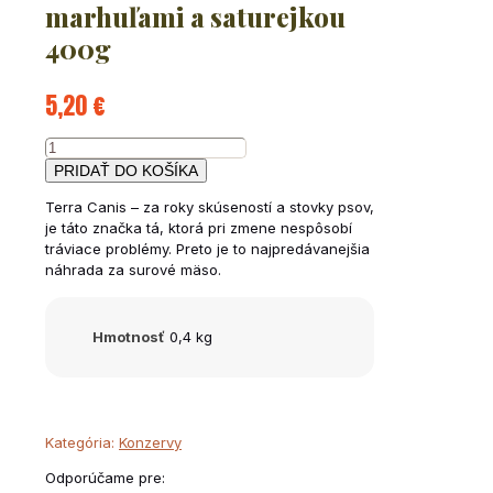
marhuľami a saturejkou
400g
5,20
€
množstvo
Králičie
PRIDAŤ DO KOŠÍKA
s
Terra Canis – za roky skúseností a stovky psov,
cuketou,
je táto značka tá, ktorá pri zmene nespôsobí
marhuľami
tráviace problémy. Preto je to najpredávanejšia
a
náhrada za surové mäso.
saturejkou
400g
Hmotnosť
0,4 kg
Kategória:
Konzervy
Odporúčame pre: