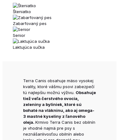
Šteniatko
Zabarfovaný pes
Senior
Laktujúca sučka
Terra Canis obsahuje mäso vysokej
kvality, ktoré vášmu psovi zabezpečí
tú najlepšiu možnú výživu.
Obsahuje
tiež veľa čerstvého ovocia,
zeleniny a byliniek, ktoré sú
bohaté na vlákninu, ako aj omega-
3 mastné kyseliny z ľanového
oleja.
Krmivo Terra Canis bez obilnín
je vhodné najmä pre psy s
neznášanlivosťou obilnín alebo