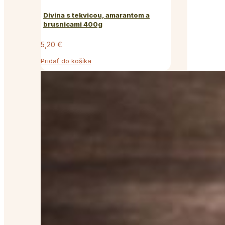
Divina s tekvicou, amarantom a
brusnicami 400g
5,20
€
Pridať do košíka