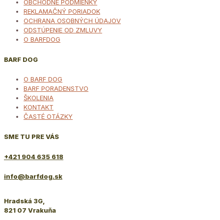
OBCHODNÉ PODMIENKY
REKLAMAČNÝ PORIADOK
OCHRANA OSOBNÝCH ÚDAJOV
ODSTÚPENIE OD ZMLUVY
O BARFDOG
BARF DOG
O BARF DOG
BARF PORADENSTVO
ŠKOLENIA
KONTAKT
ČASTÉ OTÁZKY
SME TU PRE VÁS
+421 904 635 618
info@barfdog.sk
Hradská 3G,
821 07 Vrakuňa