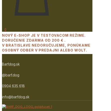
0
NOVÝ E-SHOP JE V TESTOVACOM REŽIME.
DORUČENIE ZDARMA OD 200 € .
V BRATISLAVE NEDORUČUJEME, PONÚKAME
OSOBNÝ ODBER V PREDAJNI ALEBO WOLT.
Barfdog.sk
@barf.dog
0904 635 618
info@barfdog.sk