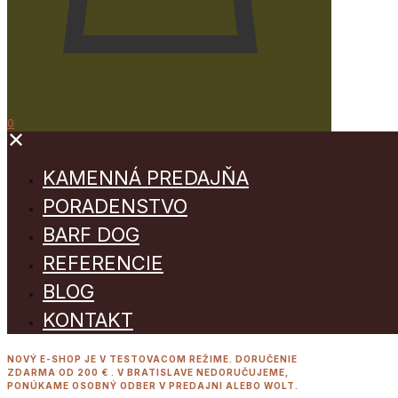
0
✕
KAMENNÁ PREDAJŇA
PORADENSTVO
BARF DOG
REFERENCIE
BLOG
KONTAKT
NOVÝ E-SHOP JE V TESTOVACOM REŽIME. DORUČENIE
ZDARMA OD 200 € . V BRATISLAVE NEDORUČUJEME,
PONÚKAME OSOBNÝ ODBER V PREDAJNI ALEBO WOLT.