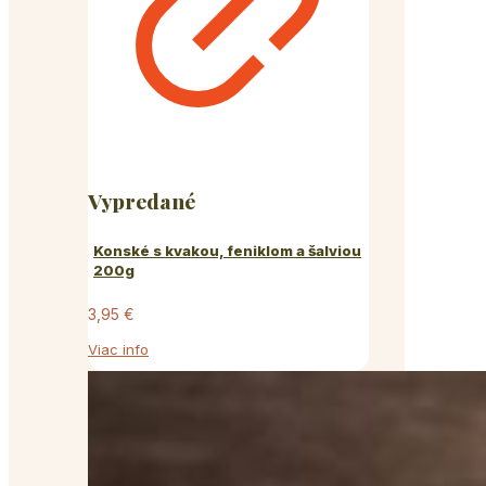
Vypredané
Konské s kvakou, feniklom a šalviou
200g
3,95
€
Viac info