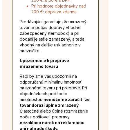
200 €: 8,50 € s DPH
Pri hodnote objednávky nad
200 €: doprava zdarma
Predávajúci garantuje, že mrazený
tovar je počas dopravy vhodne
zabezpečený (termobox) a pri
dodaní je stále zamrazený, a teda
vhodný na ďalšie uskladnenie v
mrazničke.
Upozornenie k preprave
mrazeného tovaru
Radi by sme vás upozornili na
odporúčanú minimálnu hmotnosť
mrazeného tovaru pri preprave. Pri
objednávkach pod touto
hmotnosťou
nemôžeme zaručiť, že
tovar dorazí úplne zmrazený
.
Čiastočné alebo úplné rozmrazenie
počas poštovej prepravy
nezakladá nárok na reklamáciu
ani náhradu škody.