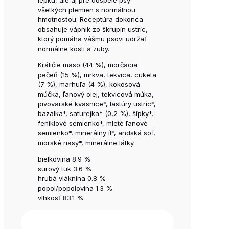
lepku, ale aj pre dospelé psy
všetkých plemien s normálnou
hmotnosťou. Receptúra dokonca
obsahuje vápnik zo škrupín ustríc,
ktorý pomáha vášmu psovi udržať
normálne kosti a zuby.
Králičie mäso (44 %), morčacia
pečeň (15 %), mrkva, tekvica, cuketa
(7 %), marhuľa (4 %), kokosová
múčka, ľanový olej, tekvicová múka,
pivovarské kvasnice*, lastúry ustríc*,
bazalka*, saturejka* (0,2 %), šípky*,
feniklové semienko*, mleté ľanové
semienko*, minerálny íl*, andská soľ,
morské riasy*, minerálne látky.
bielkovina 8.9 %
surový tuk 3.6 %
hrubá vláknina 0.8 %
popol/popolovina 1.3 %
vlhkosť 83.1 %