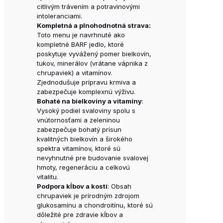
citlivým trávením a potravinovými
intoleranciami.
Kompletná a plnohodnotná strava:
Toto menu je navrhnuté ako
kompletné BARF jedlo, ktoré
poskytuje vyvážený pomer bielkovín,
tukov, minerálov (vrátane vápnika z
chrupaviek) a vitamínov.
Zjednodušuje prípravu krmiva a
zabezpečuje komplexnú výživu.
Bohaté na bielkoviny a vitamíny
:
Vysoký podiel svaloviny spolu s
vnútornosťami a zeleninou
zabezpečuje bohatý prísun
kvalitných bielkovín a širokého
spektra vitamínov, ktoré sú
nevyhnutné pre budovanie svalovej
hmoty, regeneráciu a celkovú
vitalitu.
Podpora kĺbov a kostí
: Obsah
chrupaviek je prírodným zdrojom
glukosamínu a chondroitínu, ktoré sú
dôležité pre zdravie kĺbov a