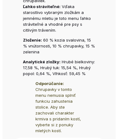
chrupaviek.
Ľahko stráviteľné:
Vďaka
starostlivo vybraným zložkám a
jemnému mletiu je toto menu ľahko
stráviteľné a vhodné pre psy s
citlivým trávením.
Zloženie:
60 % kozia svalovina, 15
% vnútornosti, 10 % chrupavky, 15 %
zelenina
Analytické zložky:
Hrubé bielkoviny:
17,58 %, Hrubý tuk: 15,54 %, Hrubý
popol: 0,64 %, Vlhkosť: 59,45 %
Odporúčanie:
Chrupavky v tomto
menu nemusia splniť
funkciu zahustenia
stolice. Aby ste
zachovali charakter
krmiva s pridaním kostí,
vyberte si z ponuky
mletých kostí.