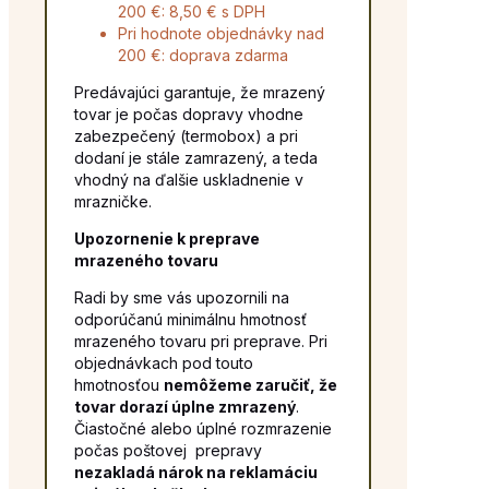
200 €: 8,50 € s DPH
Pri hodnote objednávky nad
200 €: doprava zdarma
Predávajúci garantuje, že mrazený
tovar je počas dopravy vhodne
zabezpečený (termobox) a pri
dodaní je stále zamrazený, a teda
vhodný na ďalšie uskladnenie v
mrazničke.
Upozornenie k preprave
mrazeného tovaru
Radi by sme vás upozornili na
odporúčanú minimálnu hmotnosť
mrazeného tovaru pri preprave. Pri
objednávkach pod touto
hmotnosťou
nemôžeme zaručiť, že
tovar dorazí úplne zmrazený
.
Čiastočné alebo úplné rozmrazenie
počas poštovej prepravy
nezakladá nárok na reklamáciu