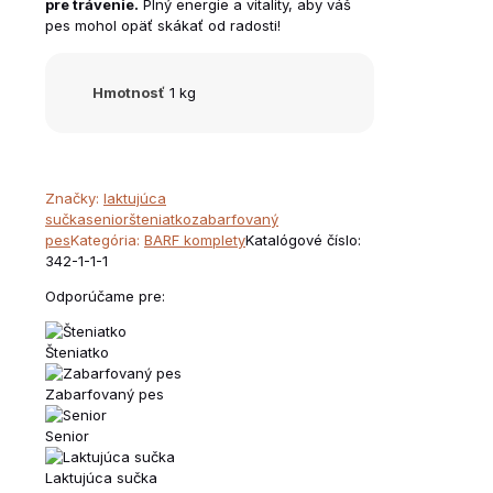
pre trávenie.
Plný energie a vitality, aby váš
pes mohol opäť skákať od radosti!
Hmotnosť
1 kg
Značky:
laktujúca
sučka
senior
šteniatko
zabarfovaný
pes
Kategória:
BARF komplety
Katalógové číslo:
342-1-1-1
Odporúčame pre:
Šteniatko
Zabarfovaný pes
Senior
Laktujúca sučka