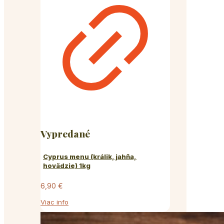
Vypredané
Cyprus menu (králik, jahňa,
hovädzie) 1kg
6,90
€
Viac info