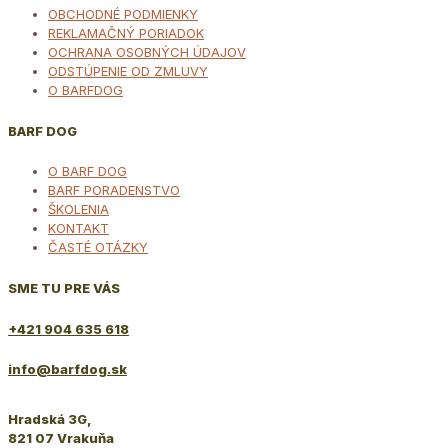
OBCHODNÉ PODMIENKY
REKLAMAČNÝ PORIADOK
OCHRANA OSOBNÝCH ÚDAJOV
ODSTÚPENIE OD ZMLUVY
O BARFDOG
BARF DOG
O BARF DOG
BARF PORADENSTVO
ŠKOLENIA
KONTAKT
ČASTÉ OTÁZKY
SME TU PRE VÁS
+421 904 635 618
info@barfdog.sk
Hradská 3G,
821 07 Vrakuňa