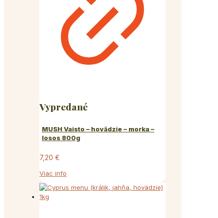
Vypredané
MUSH Vaisto – hovädzie – morka –
losos 800g
7,20
€
Viac info