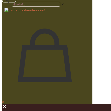
✕
0
✕