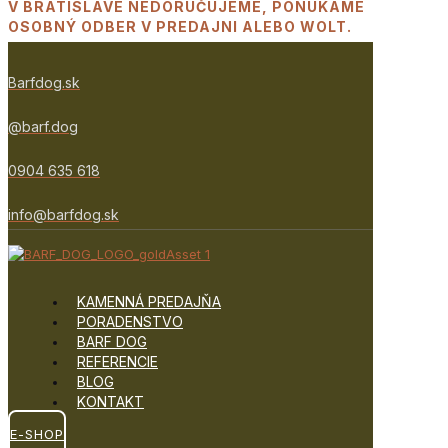
V BRATISLAVE NEDORUČUJEME, PONÚKAME
OSOBNÝ ODBER V PREDAJNI ALEBO WOLT.
Barfdog.sk
@barf.dog
0904 635 618
info@barfdog.sk
KAMENNÁ PREDAJŇA
PORADENSTVO
BARF DOG
REFERENCIE
BLOG
KONTAKT
E-SHOP