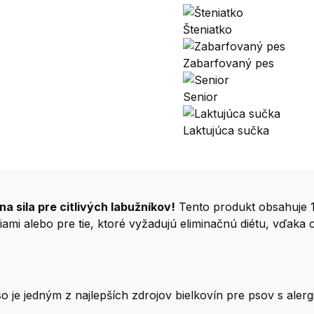
Šteniatko
Zabarfovaný pes
Senior
Laktujúca sučka
a sila pre citlivých labužníkov!
Tento produkt obsahuje 1
giami alebo pre tie, ktoré vyžadujú eliminačnú diétu, vďa
 je jedným z najlepších zdrojov bielkovín pre psov s alerg