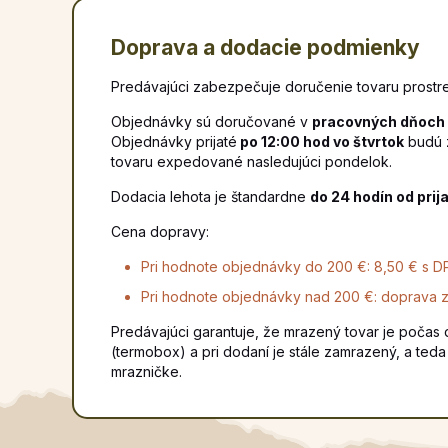
Doprava a dodacie podmienky
Predávajúci zabezpečuje doručenie tovaru prostred
Objednávky sú doručované v
pracovných dňoch
Objednávky prijaté
po 12:00 hod vo štvrtok
budú 
tovaru expedované nasledujúci pondelok.
Dodacia lehota je štandardne
do 24 hodín od prij
Cena dopravy:
Pri hodnote objednávky do 200 €: 8,50 € s D
Pri hodnote objednávky nad 200 €: doprava 
Predávajúci garantuje, že mrazený tovar je poč
(termobox) a pri dodaní je stále zamrazený, a ted
mrazničke.