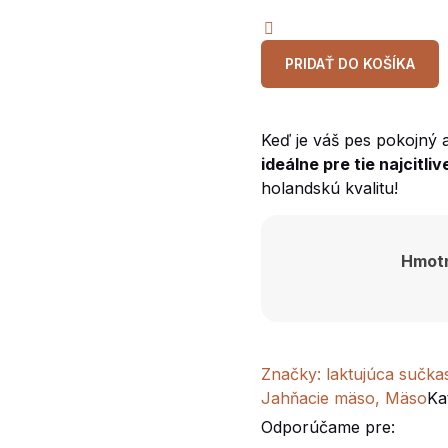
komplet
500g
PRIDAŤ DO KOŠÍKA
Keď je váš pes pokojný
ideálne pre tie najcitliv
holandskú kvalitu!
Hmot
Značky:
laktujúca sučka
Jahňacie mäso
,
Mäso
Ka
Odporúčame pre: