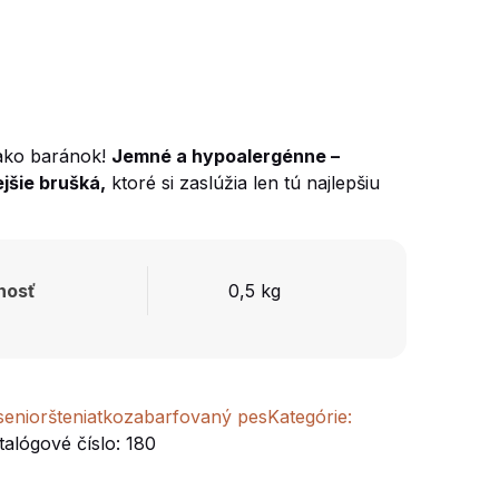
 ako baránok!
Jemné a hypoalergénne –
ejšie brušká,
ktoré si zaslúžia len tú najlepšiu
nosť
0,5 kg
senior
šteniatko
zabarfovaný pes
Kategórie:
talógové číslo:
180