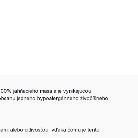
00% jahňacieho mäsa a je vynikajúcou
ka obsahu jedného hypoalergénneho živočíšneho
iami alebo citlivosťou, vďaka čomu je tento