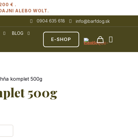
00 € .
AJNI ALEBO WOLT.
0904 635 618
info@barfdog.sk
BLOG
E-SHOP
hňa komplet 500g
plet 500g