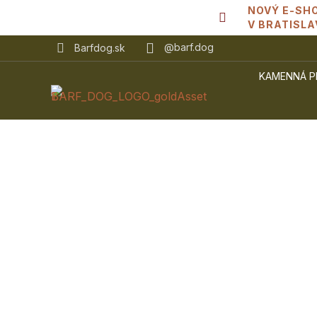
NOVÝ E-SHO
V BRATISL
@barf.dog
Barfdog.sk
KAMENNÁ P