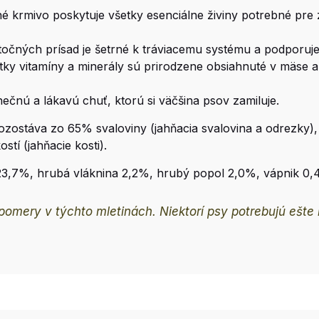
 krmivo poskytuje všetky esenciálne živiny potrebné pre z
očných prísad je šetrné k tráviacemu systému a podporuje
ky vitamíny a minerály sú prirodzene obsiahnuté v mäse a
čnú a lákavú chuť, ktorú si väčšina psov zamiluje.
ostáva zo 65% svaloviny (jahňacia svalovina a odrezky), 
stí (jahňacie kosti).
23,7%, hrubá vláknina 2,2%, hrubý popol 2,0%, vápnik 0,
omery v týchto mletinách. Niektorí psy potrebujú ešte k