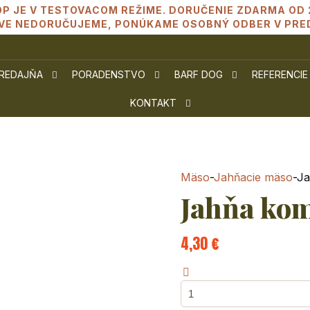
P JE V TESTOVACOM REŽIME. DORUČENIE ZDARMA OD 2
AVE NEDORUČUJEME, PONÚKAME OSOBNÝ ODBER V PRED
REDAJŇA
PORADENSTVO
BARF DOG
REFERENCIE
KONTAKT
Mäso
-
Jahňacie mäso
-
Ja
Jahňa kom
4,30
€
množstvo
Jahňa