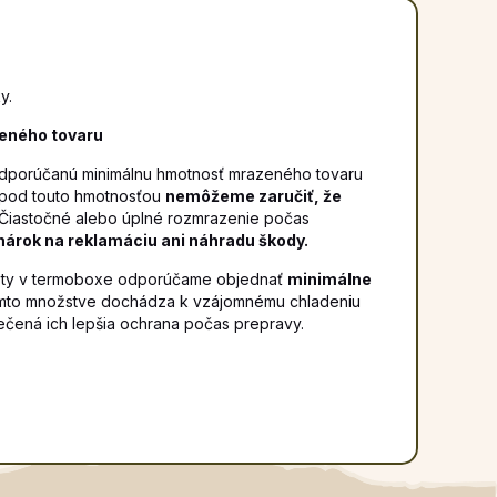
y.
eného tovaru
 odporúčanú minimálnu hmotnosť mrazeného tovaru
h pod touto hmotnosťou
nemôžeme zaručiť, že
 Čiastočné alebo úplné rozmrazenie počas
nárok na reklamáciu ani náhradu škody.
loty v termoboxe odporúčame objednať
minimálne
omto množstve dochádza k vzájomnému chladeniu
čená ich lepšia ochrana počas prepravy.