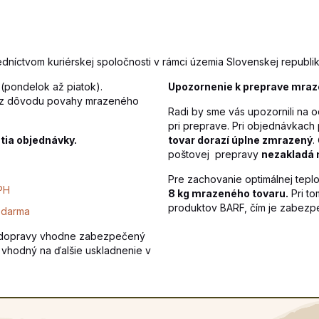
níctvom kuriérskej spoločnosti v rámci územia Slovenskej republik
(pondelok až piatok).
Upozornenie k preprave mraz
z dôvodu povahy mrazeného
Radi by sme vás upozornili na
pri preprave. Pri objednávkac
atia objednávky.
tovar dorazí úplne zmrazený
.
poštovej prepravy
nezakladá 
Pre zachovanie optimálnej tep
PH
8 kg mrazeného tovaru.
Pri t
produktov BARF, čím je zabezpe
zdarma
as dopravy vhodne zabezpečený
a vhodný na ďalšie uskladnenie v