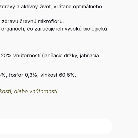
dravý a aktívny život, vrátane optimálneho
 zdravú črevnú mikroflóru.
 orgánoch, čo zaručuje ich vysokú biologickú
20% vnútorností (jahňacie držky, jahňacia
4%, fosfor 0,3%, vlhkosť 60,6%.
osti, alebo vnútornosti.