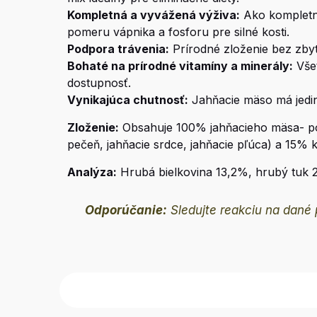
Kompletná a vyvážená výživa:
Ako kompletné
pomeru vápnika a fosforu pre silné kosti.
Podpora trávenia:
Prírodné zloženie bez zbyt
Bohaté na prírodné vitamíny a minerály:
Všet
dostupnosť.
Vynikajúca chutnosť:
Jahňacie mäso má jedine
Zloženie:
Obsahuje 100% jahňacieho mäsa- poz
pečeň, jahňacie srdce, jahňacie pľúca) a 15% ko
Analýza:
Hrubá bielkovina 13,2%, hrubý tuk 
Odporúčanie:
Sledujte reakciu na dané p