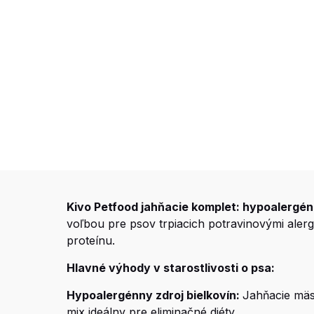
Kivo Petfood jahňacie komplet: hypoalergénn
voľbou pre psov trpiacich potravinovými aler
proteínu.
Hlavné výhody v starostlivosti o psa:
Hypoalergénny zdroj bielkovín:
Jahňacie mäso
mix ideálny pre eliminačné diéty.