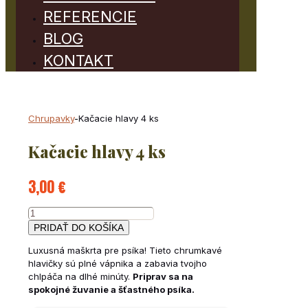
REFERENCIE
BLOG
KONTAKT
Chrupavky
-
Kačacie hlavy 4 ks
Kačacie hlavy 4 ks
3,00
€
množstvo
Kačacie
PRIDAŤ DO KOŠÍKA
hlavy
Luxusná maškrta pre psíka! Tieto chrumkavé
4
hlavičky sú plné vápnika a zabavia tvojho
ks
chlpáča na dlhé minúty.
Priprav sa na
spokojné žuvanie a šťastného psíka.