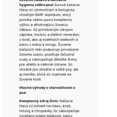
hygienu vášho psa!
Surové kačacie
hlavy sú výnimočným a biologicky
vhodným BARF doplnkom, ktorý
ponúka vášmu psovi komplexnú
výživu a dlhotrvajúcu žuvaciu
zábavu. Sú prirodzeným zdrojom
vápnika, fosforu a ďalších minerálov
z kostí, ako aj kvalitných bielkovín a
tukov z mäsa a mozgu. Žuvanie
kačacích hláv podporuje prirodzené
čistenie zubov, posilňuje čeľustné
svaly a zabezpečuje dôležité živiny
pre vitalitu a celkové zdravie. Sú
vhodné pre stredné a veľké psy, ale
aj menšie, ktoré sú zvyknuté na
žuvanie kostí.
Hlavné výhody v starostlivosti o
psa:
Komplexný zdroj živín:
Kačacie
hlavy sú bohaté na mäso, kosti,
mozog a chrupavky, čo zabezpečuje
vyvážený príjem bielkovín, tukov,