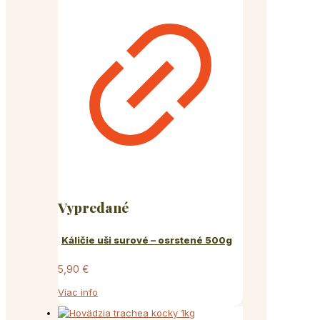
Vypredané
Káličie uši surové – osrstené 500g
5,90
€
Viac info