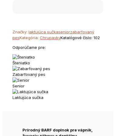
Značky:
laktujúca sučka
senior
zabarfovaný
pes
Kategória:
Chrupavky
Katalógové číslo:
102
Odporúčame pre:
Šteniatko
Zabarfovaný pes
Senior
Laktujúca sučka
Prírodný BARF doplnok pre vápnik,
žuvaciu zábavu a dentálnu