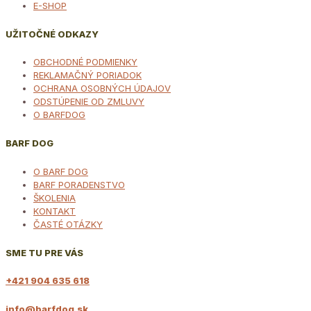
E-SHOP
UŽITOČNÉ ODKAZY
OBCHODNÉ PODMIENKY
REKLAMAČNÝ PORIADOK
OCHRANA OSOBNÝCH ÚDAJOV
ODSTÚPENIE OD ZMLUVY
O BARFDOG
BARF DOG
O BARF DOG
BARF PORADENSTVO
ŠKOLENIA
KONTAKT
ČASTÉ OTÁZKY
SME TU PRE VÁS
+421 904 635 618
info@barfdog.sk