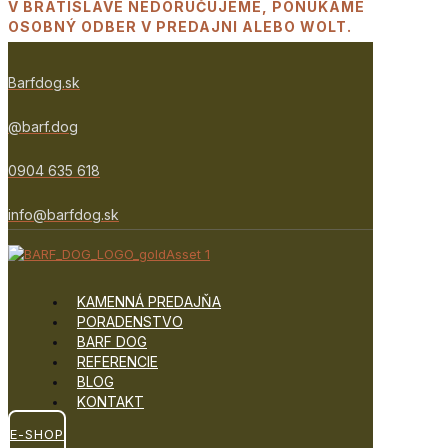
V BRATISLAVE NEDORUČUJEME, PONÚKAME
OSOBNÝ ODBER V PREDAJNI ALEBO WOLT.
Barfdog.sk
@barf.dog
0904 635 618
info@barfdog.sk
KAMENNÁ PREDAJŇA
PORADENSTVO
BARF DOG
REFERENCIE
BLOG
KONTAKT
E-SHOP