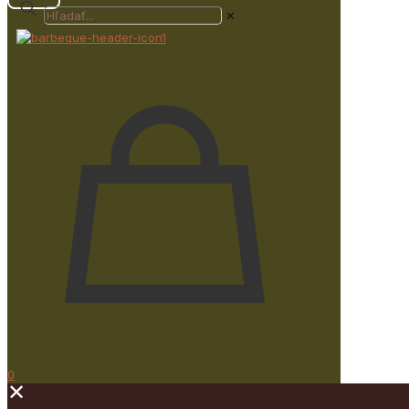
✕
0
✕