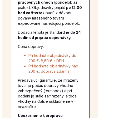
pracovných dňoch
(pondelok až
piatok). Objednávky prijaté
po 12:00
hod vo štvrtok
budú z dôvodu
povahy mrazeného tovaru
expedované nasledujúci pondelok.
Dodacia lehota je štandardne
do 24
hodín od prijatia objednávky.
Cena dopravy:
Pri hodnote objednávky do
200 €: 8,50 € s DPH
Pri hodnote objednávky nad
200 €: doprava zdarma
Predávajúci garantuje, že mrazený
tovar je počas dopravy vhodne
zabezpečený (termobox) a pri
dodaní je stále zamrazený, a teda
vhodný na ďalšie uskladnenie v
mrazničke.
Upozornenie k preprave