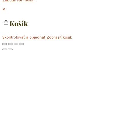
Zabudli ste heslo?
✕
Košík
Skontrolovať a objednať
Zobraziť košík