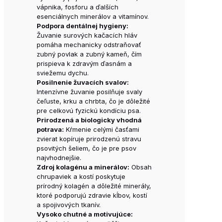
vápnika, fosforu a ďalších
esenciálnych minerálov a vitamínov.
Podpora dentálnej hygieny:
Žuvanie surových kačacích hláv
pomáha mechanicky odstraňovať
zubný povlak a zubný kameň, čím
prispieva k zdravým ďasnám a
sviežemu dychu.
Posilnenie žuvacích svalov:
Intenzívne žuvanie posilňuje svaly
čeľuste, krku a chrbta, čo je dôležité
pre celkovú fyzickú kondíciu psa.
Prirodzená a biologicky vhodná
potrava:
Kŕmenie celými časťami
zvierat kopíruje prirodzenú stravu
psovitých šeliem, čo je pre psov
najvhodnejšie.
Zdroj kolagénu a minerálov:
Obsah
chrupaviek a kostí poskytuje
prírodný kolagén a dôležité minerály,
ktoré podporujú zdravie kĺbov, kostí
a spojivových tkanív.
Vysoko chutné a motivujúce: