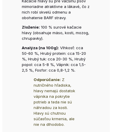
Kačacie hlavy sú pre väčšinu psov
mimoriadne atraktívne a lákavé, čo z
nich robí skvelú odmenu a
obohatenie BARF stravy.
Zloženie:
100 % surové kačacie
hlavy (obsahuje mäso, kosti, mozog,
chrupavky).
Analýza (na 100g):
Vlhkosť: cca
50-60 %, Hrubý protein: cca 15-20
%, Hrubý tuk: cca 20-30 %, Hrubý
popol: cca 5-8 %, Vápnik: cca 1,5-
2,5 %, Fosfor: cca 0,8-1,2 %.
Odporúčanie:
Z
nutričného hľadiska,
hlavy nemajú dostatok
vápnika na pokrytie
potrieb a teda nie sú
náhradou za kosti.
Hlavy sú chutnou
súčasťou krmenia, ale
nie na dlhodobo.