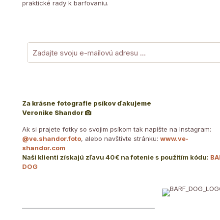
praktické rady k barfovaniu.
Za krásne fotografie psíkov ďakujeme
Veronike Shandor
Ak si prajete fotky so svojim psíkom tak napíšte na Instagram:
@ve.shandor.foto
, alebo navštívte stránku:
www.ve-
shandor.com
Naši klienti získajú zľavu 40€ na fotenie s použitím kódu:
BA
DOG