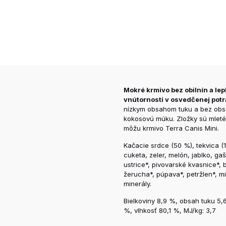
Mokré krmivo bez obilnín a lep
vnútornosti v osvedčenej potra
nízkym obsahom tuku a bez obsa
kokosovú múku. Zložky sú mleté
môžu krmivo Terra Canis Mini.
Kačacie srdce (50 %), tekvica (
cuketa, zeler, melón, jablko, ga
ustrice*, pivovarské kvasnice*, 
žerucha*, púpava*, petržlen*, mi
minerály.
Bielkoviny 8,9 %, obsah tuku 5,
%, vlhkosť 80,1 %, MJ/kg: 3,7