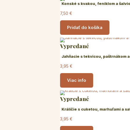
Konské s kvakou, feniklom a šalv
7,50
€
Pridať do košíka
Vypredané
Jahňacie s tekvicou, paštrnákom
3,95
€
Viac info
Vypredané
Králičie s cuketou, marhuľami a s
3,95
€