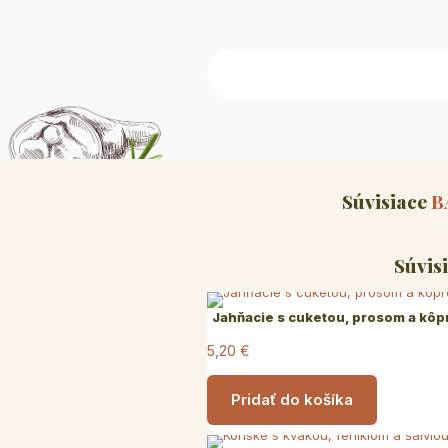
Súvisiace
B
Súvis
Jahňacie s cuketou, prosom a kô
5,20
€
Pridať do košíka