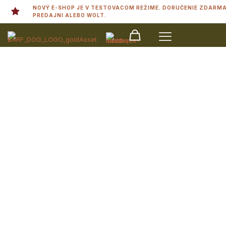
NOVÝ E-SHOP JE V TESTOVACOM REŽIME. DORUČENIE ZDARMA
PREDAJNI ALEBO WOLT.