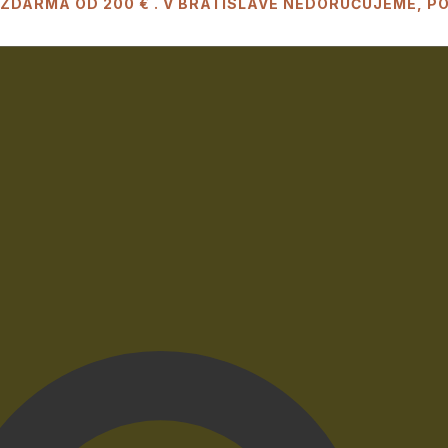
 ZDARMA OD 200 € . V BRATISLAVE NEDORUČUJEME, 