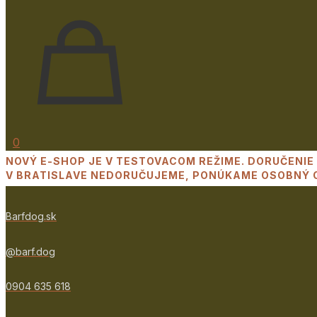
0
NOVÝ E-SHOP JE V TESTOVACOM REŽIME. DORUČENIE 
V BRATISLAVE NEDORUČUJEME, PONÚKAME OSOBNÝ O
Barfdog.sk
@barf.dog
0904 635 618