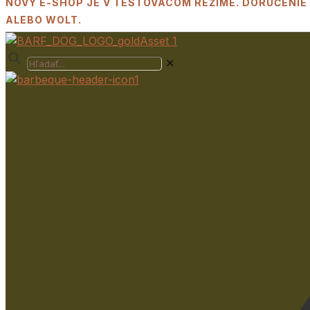
NOVÝ E-SHOP JE V TESTOVACOM REŽIME. DORUČENIE
ALEBO WOLT.
✕