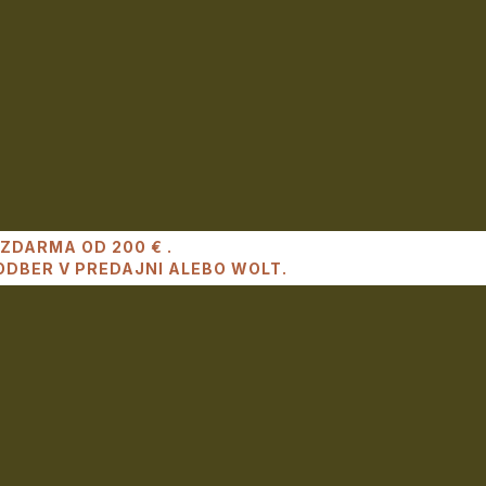
ZDARMA OD 200 € .
DBER V PREDAJNI ALEBO WOLT.