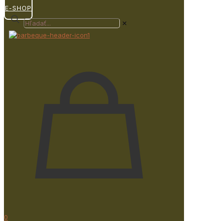
E-SHOP
✕
0