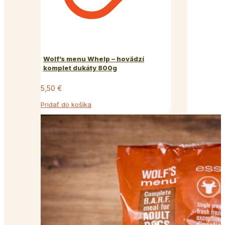
Wolf’s menu Whelp – hovädzí
komplet dukáty 800g
5,50
€
Pridať do košíka