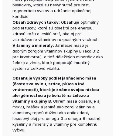
bielkoviny, ktoré sú nevyhnutné pre rast,
regeneráciu svalov a udržanie optimálnej
kondície.
Obsah zdravých tukov:
Obsahuje optimálny
podiel tukov, ktoré sú dôležité pre energiu,
zdravú kožu a lesklú srsť, ako aj pre
vstrebávanie vitamínov rozpustných v tukoch.
Vitamíny a minerály:
Jahňacie mäso je
dobrým zdrojom vitamínov skupiny B (ako B12
pre krvotvorbu), a tiež dôležitých minerálov ako
železo a zinok, ktoré podporujú imunitný
systém a celkovú vitalitu.
Obsahuje vysoký podiel jahňacieho mäsa
(často svalovinu, srdce, pľúca a iné
vnútornosti), ktoré je známe svojou nízkou
alergénnosťou a je bohaté na železo a
vitamíny skupiny B.
Okrem mäsa obsahuje aj
mrkvu, hrášok a jablká ako zdroj vlákniny a
vitamínov, repnú dužinu ako antioxidant,
lososový olej pre omega-3 a omega-6 mastné
kyseliny a minerály a vitamíny pre kompletnú
výživu.