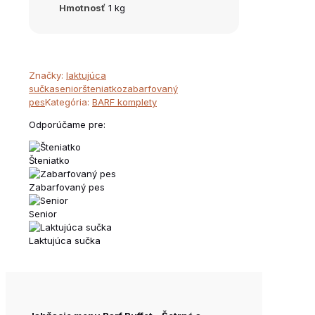
Hmotnosť
1 kg
Značky:
laktujúca
sučka
senior
šteniatko
zabarfovaný
pes
Kategória:
BARF komplety
Odporúčame pre:
Šteniatko
Zabarfovaný pes
Senior
Laktujúca sučka