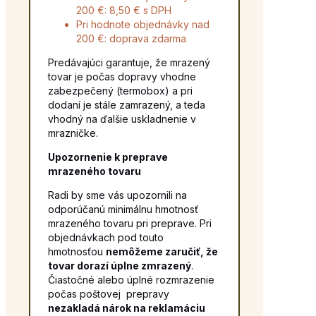
200 €: 8,50 € s DPH
Pri hodnote objednávky nad
200 €: doprava zdarma
Predávajúci garantuje, že mrazený
tovar je počas dopravy vhodne
zabezpečený (termobox) a pri
dodaní je stále zamrazený, a teda
vhodný na ďalšie uskladnenie v
mrazničke.
Upozornenie k preprave
mrazeného tovaru
Radi by sme vás upozornili na
odporúčanú minimálnu hmotnosť
mrazeného tovaru pri preprave. Pri
objednávkach pod touto
hmotnosťou
nemôžeme zaručiť, že
tovar dorazí úplne zmrazený
.
Čiastočné alebo úplné rozmrazenie
počas poštovej prepravy
nezakladá nárok na reklamáciu