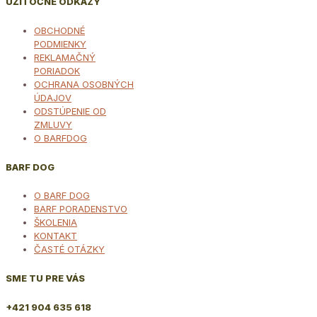
UŽITOČNÉ ODKAZY
OBCHODNÉ
PODMIENKY
REKLAMAČNÝ
PORIADOK
OCHRANA OSOBNÝCH
ÚDAJOV
ODSTÚPENIE OD
ZMLUVY
O BARFDOG
BARF DOG
O BARF DOG
BARF PORADENSTVO
ŠKOLENIA
KONTAKT
ČASTÉ OTÁZKY
SME TU PRE VÁS
+421 904 635 618