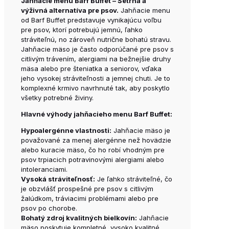
Jahňacie menu Barf Buffet – Šetrná a
výživná alternatíva pre psov.
Jahňacie menu
od Barf Buffet predstavuje vynikajúcu voľbu
pre psov, ktorí potrebujú jemnú, ľahko
stráviteľnú, no zároveň nutrične bohatú stravu.
Jahňacie mäso je často odporúčané pre psov s
citlivým trávením, alergiami na bežnejšie druhy
mäsa alebo pre šteniatka a seniorov, vďaka
jeho vysokej stráviteľnosti a jemnej chuti. Je to
komplexné krmivo navrhnuté tak, aby poskytlo
všetky potrebné živiny.
Hlavné výhody jahňacieho menu Barf Buffet:
Hypoalergénne vlastnosti:
Jahňacie mäso je
považované za menej alergénne než hovädzie
alebo kuracie mäso, čo ho robí vhodným pre
psov trpiacich potravinovými alergiami alebo
intoleranciami.
Vysoká stráviteľnosť:
Je ľahko stráviteľné, čo
je obzvlášť prospešné pre psov s citlivým
žalúdkom, tráviacimi problémami alebo pre
psov po chorobe.
Bohatý zdroj kvalitných bielkovín:
Jahňacie
mäso poskytuje kompletné, vysoko kvalitné