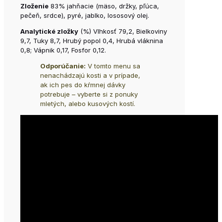
Zloženie
83% jahňacie (mäso, držky, pľúca,
pečeň, srdce), pyré, jablko, lososový olej.
Analytické zložky
(%) Vlhkosť 79,2, Bielkoviny
9,7, Tuky 8,7, Hrubý popol 0,4, Hrubá vláknina
0,8; Vápnik 0,17, Fosfor 0,12.
Odporúčanie:
V tomto menu sa
nenachádzajú kosti a v prípade,
ak ich pes do kŕmnej dávky
potrebuje – vyberte si z ponuky
mletých, alebo kusových kostí.