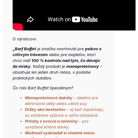
O výrobcovi:
„Barf Buffet
je značka navrhnutá pre
psíkov s
citlivým trávením
alebo pre majiteľov, ktorí
chcú mať
100 % kontrolu nad tým, čo dávajú
do misky
. Každý produkt je
monoproteínový
–
obsahuje len jeden druh mäsa, v podobe
praktických dukátov.
Čo robí Barf Buffet špeciálnym?
Monoproteínové dukáty
– ideálne pre
eliminačné diéty alebo citlivé psy.
Držky ako bestseller
– aj keď zapáchajú,
sú extrémne výživné a veľmi obľúbené.
Prílohy z ovocia a zeleniny
– pre
vyvážené kŕmné dávky.
Možnosť vyskladať si vlastné menu