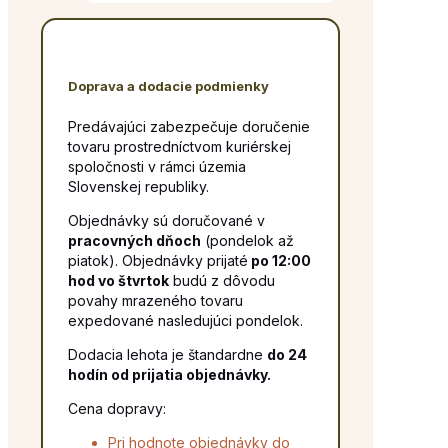
Doprava a dodacie podmienky
Predávajúci zabezpečuje doručenie
tovaru prostredníctvom kuriérskej
spoločnosti v rámci územia
Slovenskej republiky.
Objednávky sú doručované v
pracovných dňoch
(pondelok až
piatok). Objednávky prijaté
po 12:00
hod vo štvrtok
budú z dôvodu
povahy mrazeného tovaru
expedované nasledujúci pondelok.
Dodacia lehota je štandardne
do 24
hodín od prijatia objednávky.
Cena dopravy:
Pri hodnote objednávky do