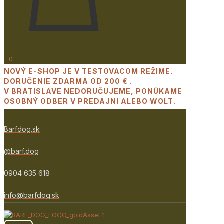
0
NOVÝ E-SHOP JE V TESTOVACOM REŽIME.
DORUČENIE ZDARMA OD 200 € .
V BRATISLAVE NEDORUČUJEME, PONÚKAME
OSOBNÝ ODBER V PREDAJNI ALEBO WOLT.
Barfdog.sk
@barf.dog
0904 635 618
info@barfdog.sk