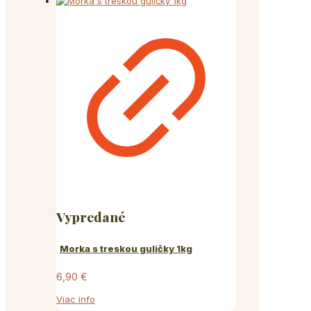
Vypredané
Morka s treskou guličky 1kg
6,90
€
Viac info