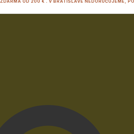
 ZDARMA OD 200 € . V BRATISLAVE NEDORUČUJEME, 