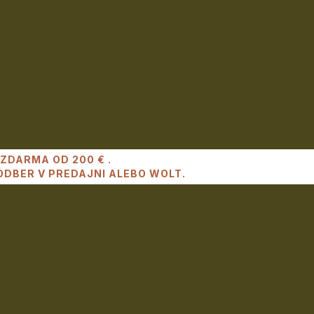
ZDARMA OD 200 € .
DBER V PREDAJNI ALEBO WOLT.