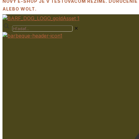
NOVÝ E-SHOP JE V TESTOVACOM REŽIME. DORUČENIE
ALEBO WOLT.
✕