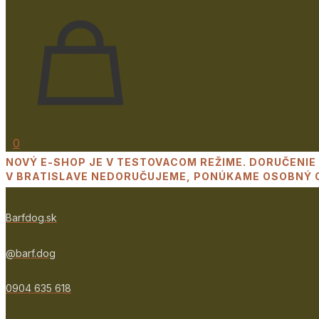
0
NOVÝ E-SHOP JE V TESTOVACOM REŽIME. DORUČENIE 
V BRATISLAVE NEDORUČUJEME, PONÚKAME OSOBNÝ O
Barfdog.sk
@barf.dog
0904 635 618