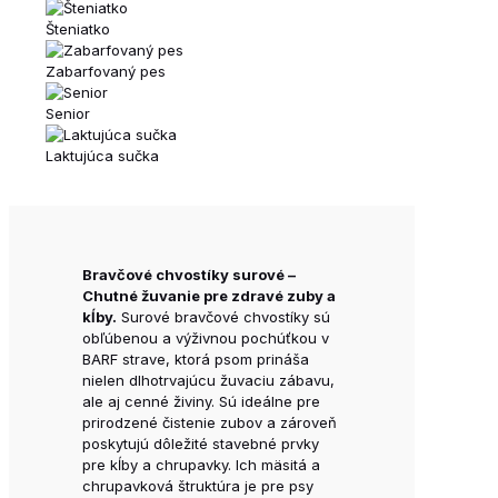
Šteniatko
Zabarfovaný pes
Senior
Laktujúca sučka
Bravčové chvostíky surové –
Chutné žuvanie pre zdravé zuby a
kĺby.
Surové bravčové chvostíky sú
obľúbenou a výživnou pochúťkou v
BARF strave, ktorá psom prináša
nielen dlhotrvajúcu žuvaciu zábavu,
ale aj cenné živiny. Sú ideálne pre
prirodzené čistenie zubov a zároveň
poskytujú dôležité stavebné prvky
pre kĺby a chrupavky. Ich mäsitá a
chrupavková štruktúra je pre psy