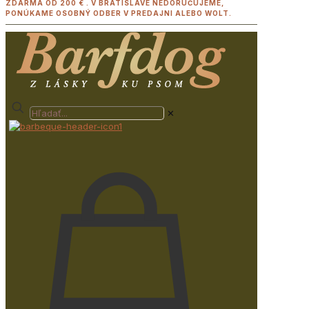
ZDARMA OD 200 € . V BRATISLAVE NEDORUČUJEME,
PONÚKAME OSOBNÝ ODBER V PREDAJNI ALEBO WOLT.
✕