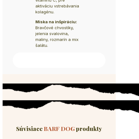
vitamínu C, pre
aktiváciu vstrebávania
kolagénu.
Miska na inšpiráciu:
Bravčové chvostíky,
jelenia svalovina,
maliny, rozmarín a mix
šalátu.
Súvisiace
BARF DOG
produkty