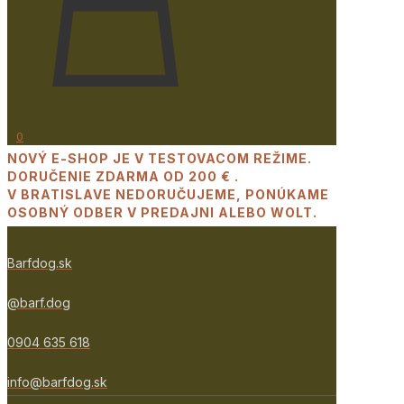
0
NOVÝ E-SHOP JE V TESTOVACOM REŽIME.
DORUČENIE ZDARMA OD 200 € .
V BRATISLAVE NEDORUČUJEME, PONÚKAME
OSOBNÝ ODBER V PREDAJNI ALEBO WOLT.
Barfdog.sk
@barf.dog
0904 635 618
info@barfdog.sk