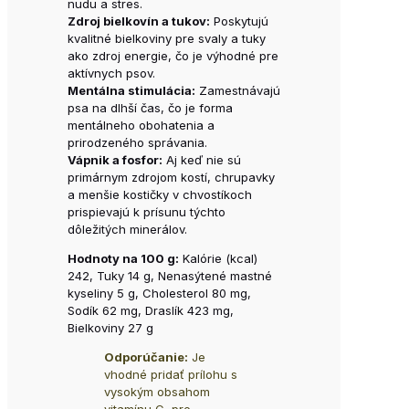
nudu a stres.
Zdroj bielkovín a tukov:
Poskytujú
kvalitné bielkoviny pre svaly a tuky
ako zdroj energie, čo je výhodné pre
aktívnych psov.
Mentálna stimulácia:
Zamestnávajú
psa na dlhší čas, čo je forma
mentálneho obohatenia a
prirodzeného správania.
Vápnik a fosfor:
Aj keď nie sú
primárnym zdrojom kostí, chrupavky
a menšie kostičky v chvostíkoch
prispievajú k prísunu týchto
dôležitých minerálov.
Hodnoty na 100 g:
Kalórie (kcal)
242, Tuky 14 g, Nenasýtené mastné
kyseliny 5 g, Cholesterol 80 mg,
Sodík 62 mg, Draslík 423 mg,
Bielkoviny 27 g
Odporúčanie:
Je
vhodné pridať prílohu s
vysokým obsahom