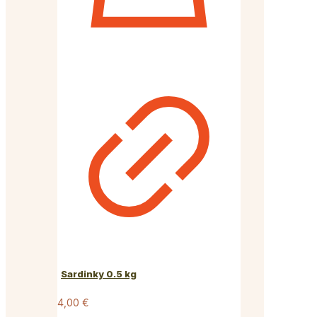
Sardinky 0.5 kg
4,00
€