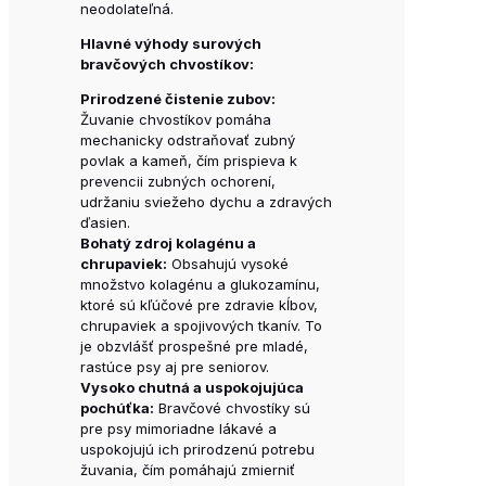
neodolateľná.
Hlavné výhody surových
bravčových chvostíkov:
Prirodzené čistenie zubov:
Žuvanie chvostíkov pomáha
mechanicky odstraňovať zubný
povlak a kameň, čím prispieva k
prevencii zubných ochorení,
udržaniu sviežeho dychu a zdravých
ďasien.
Bohatý zdroj kolagénu a
chrupaviek:
Obsahujú vysoké
množstvo kolagénu a glukozamínu,
ktoré sú kľúčové pre zdravie kĺbov,
chrupaviek a spojivových tkanív. To
je obzvlášť prospešné pre mladé,
rastúce psy aj pre seniorov.
Vysoko chutná a uspokojujúca
pochúťka:
Bravčové chvostíky sú
pre psy mimoriadne lákavé a
uspokojujú ich prirodzenú potrebu
žuvania, čím pomáhajú zmierniť