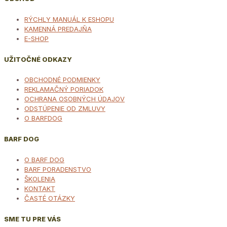
RÝCHLY MANUÁL K ESHOPU
KAMENNÁ PREDAJŇA
E-SHOP
UŽITOČNÉ ODKAZY
OBCHODNÉ PODMIENKY
REKLAMAČNÝ PORIADOK
OCHRANA OSOBNÝCH ÚDAJOV
ODSTÚPENIE OD ZMLUVY
O BARFDOG
BARF DOG
O BARF DOG
BARF PORADENSTVO
ŠKOLENIA
KONTAKT
ČASTÉ OTÁZKY
SME TU PRE VÁS