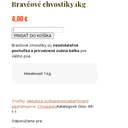
Bravčové chvostíky 1kg
4,00
€
množstvo
Bravčové
PRIDAŤ DO KOŠÍKA
chvostíky
Bravčové chvostíky sú
neodolateľná
1kg
pochúťka a prirodzená zubná kefka
pre
vášho psa.
Hmotnosť
1 kg
Značky:
laktujúca sučka
senior
zabarfovaný
pes
Kategória:
Chrupavky
Katalógové číslo:
68-
1-1
Odporúčame pre: