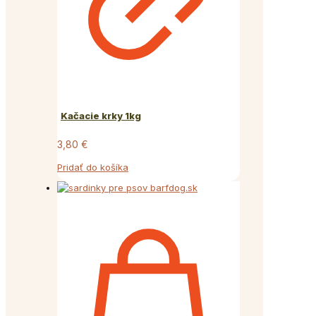
Kačacie krky 1kg
3,80
€
Pridať do košíka